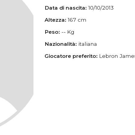
Data di nascita:
10
/
10
/201
3
Altezza:
1
67
cm
Peso:
--
Kg
Nazionalità:
italiana
Giocatore preferito:
Lebron Jam