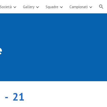
Società
Gallery
Squadre
Campionati
ion
e
o
-
21